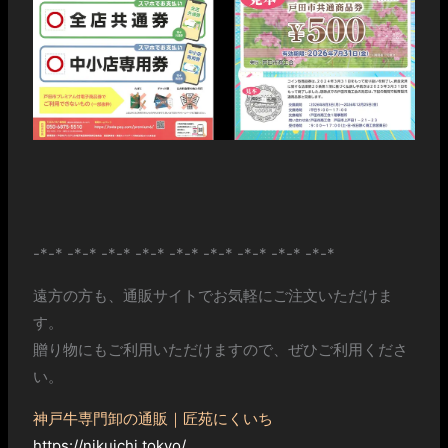
-*-* -*-* -*-* -*-* -*-* -*-* -*-* -*-* -*-*
遠方の方も、通販サイトでお気軽にご注文いただけま
す。
贈り物にもご利用いただけますので、ぜひご利用くださ
い。
神戸牛専門卸の通販｜匠苑にくいち
https://nikuichi.tokyo/