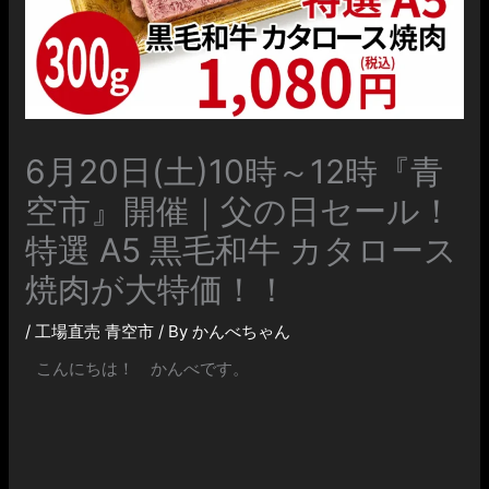
6月20日(土)10時～12時『青
空市』開催｜父の日セール！
特選 A5 黒毛和牛 カタロース
焼肉が大特価！！
/
工場直売 青空市
/ By
かんべちゃん
こんにちは！ かんべです。