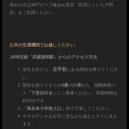
求めの方は神戸ビーフ食品㈱直営「匠苑にくいち戸田
店」をご利用ください。
公共の交通機関でお越しください。
JR埼京線「武蔵浦和駅」からのアクセス方法
左手前
改札を出たら、
にある階段を降りてくださ
い。
階段を降りてすぐの
2番バス停
から、国際興業バ
ス
「下笹目行き」
にご乗車ください。所要時間は
約10分です。
「美谷本小学校入口」
停で下車してください。
ヤマダデンキを右手に見ながら進むとすぐに見え
ます。