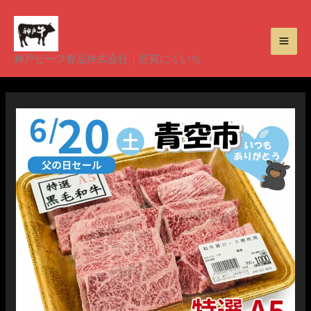
内
容
を
神戸ビーフ食品株式会社｜匠苑にくいち
ス
キ
ッ
プ