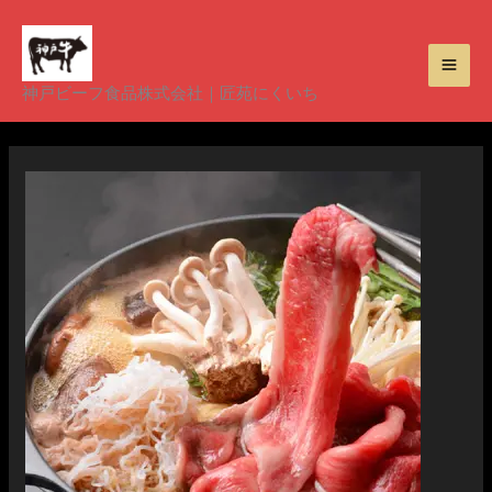
内
容
を
神戸ビーフ食品株式会社｜匠苑にくいち
ス
キ
ッ
プ