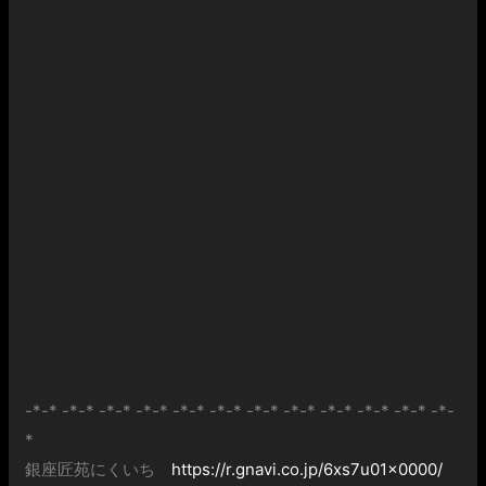
-*-* -*-* -*-* -*-* -*-* -*-* -*-* -*-* -*-* -*-* -*-* -*-
*
銀座匠苑にくいち
https://r.gnavi.co.jp/6xs7u01x0000/