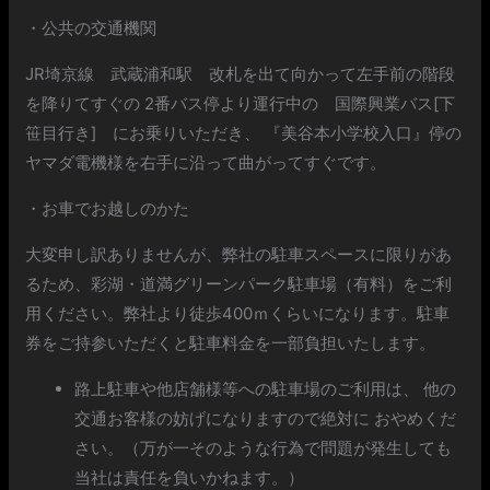
・公共の交通機関
JR埼京線 武蔵浦和駅 改札を出て向かって左手前の階段
を降りてすぐの 2番バス停より運行中の 国際興業バス[下
笹目行き] にお乗りいただき、 『美谷本小学校入口』停の
ヤマダ電機様を右手に沿って曲がってすぐです。
・お車でお越しのかた
大変申し訳ありませんが、弊社の駐車スペースに限りがあ
るため、彩湖・道満グリーンパーク駐車場（有料）をご利
用ください。弊社より徒歩400ｍくらいになります。駐車
券をご持参いただくと駐車料金を一部負担いたします。
路上駐車や他店舗様等への駐車場のご利用は、 他の
交通お客様の妨げになりますので絶対に おやめくだ
さい。（万が一そのような行為で問題が発生しても
当社は責任を負いかねます。）