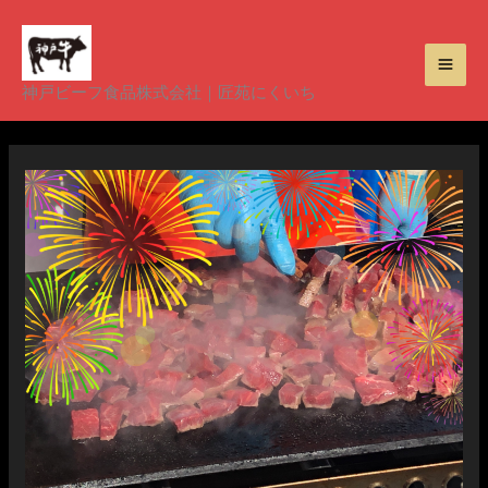
内
容
を
神戸ビーフ食品株式会社｜匠苑にくいち
ス
キ
ッ
プ