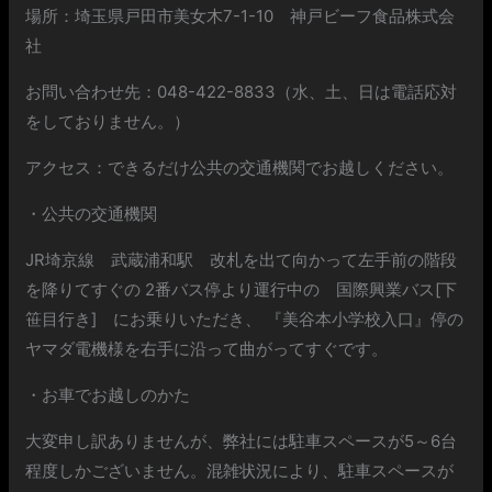
場所：埼玉県戸田市美女木7-1-10 神戸ビーフ食品株式会
社
お問い合わせ先：048-422-8833（水、土、日は電話応対
をしておりません。）
アクセス：できるだけ公共の交通機関でお越しください。
・公共の交通機関
JR埼京線 武蔵浦和駅 改札を出て向かって左手前の階段
を降りてすぐの 2番バス停より運行中の 国際興業バス[下
笹目行き] にお乗りいただき、 『美谷本小学校入口』停の
ヤマダ電機様を右手に沿って曲がってすぐです。
・お車でお越しのかた
大変申し訳ありませんが、弊社には駐車スペースが5～6台
程度しかございません。混雑状況により、駐車スペースが