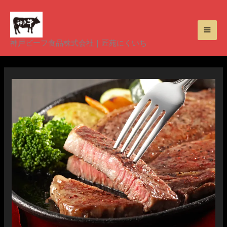
内
容
を
神戸ビーフ食品株式会社｜匠苑にくいち
ス
キ
ッ
プ