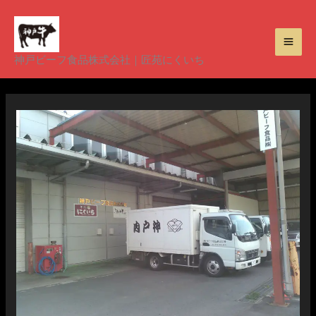
内
容
を
神戸ビーフ食品株式会社｜匠苑にくいち
ス
キ
ッ
プ