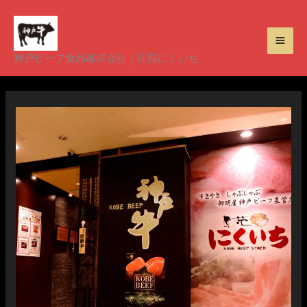
内
容
を
神戸ビーフ食品株式会社｜匠苑にくいち
ス
キ
ッ
プ