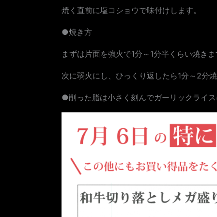
焼く直前に塩コショウで味付けします。
●焼き方
まずは片面を強火で1分～1分半くらい焼きま
次に弱火にし、ひっくり返したら1分～2分
●削った脂は小さく刻んでガーリックライス