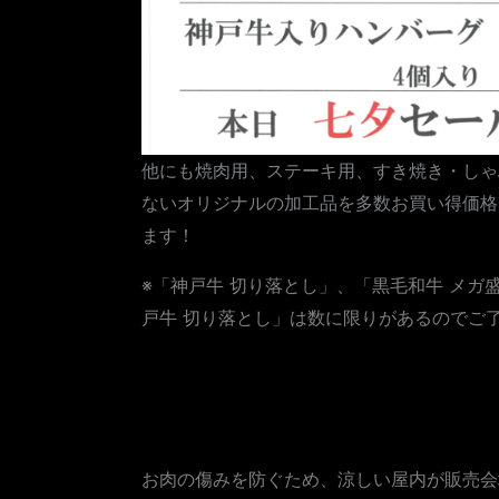
他にも焼肉用、ステーキ用、すき焼き・しゃ
ないオリジナルの加工品を多数お買い得価格
ます！
※「神戸牛 切り落とし」、「黒毛和牛 メ
戸牛 切り落とし」は数に限りがあるのでご
お肉の傷みを防ぐため、涼しい屋内が販売会