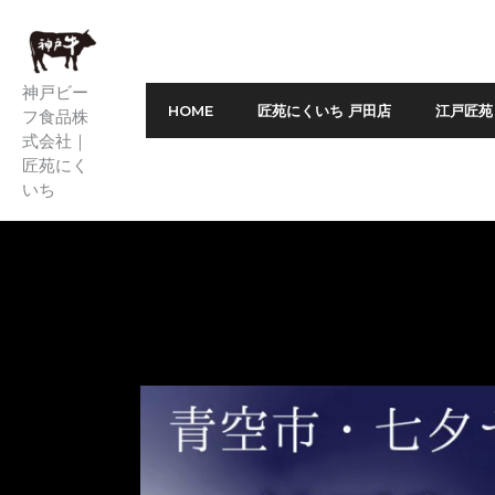
内
容
を
神戸ビー
ス
HOME
匠苑にくいち 戸田店
江戸匠苑 
フ食品株
式会社｜
キ
匠苑にく
ッ
いち
プ